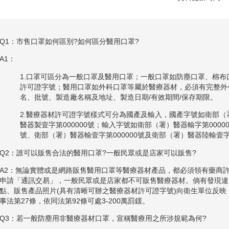
Q1：市售口罩如何區別?如何區分醫用口罩?
A1：
1.口罩可區分為一般口罩及醫用口罩；一般口罩如防塵口罩、棉
許可證字號；醫用口罩如外科口罩等屬於醫療器材，必須有完整外
名、批號、製造廠名稱及地址、製造日期/有效期間/保存期限。
2.醫療器材許可證字號樣式可分為國產及輸入，國產字號如衛部（署
醫器製壹字第000000號；輸入字號如衛部（署）醫器輸字第00000
號、衛部（署）醫器輸壹字第000000號及衛部（署）醫器陸輸壹字第
Q2：誰可以販售合法的醫用口罩?一般民眾或是店家可以販售?
A2：無論實體或是網路販售醫用口罩等醫療器材產品，都必須領有藥商
申請「通訊交易」，一般民眾或是店家都不可販售醫療器材。倘有發現違
點、販售產品照片(具有清晰可辦之醫療器材許可證字號)向衛生單位反
事法第27條，依同法第92條可處3-200萬罰鍰。
Q3：若一般防塵用非醫療器材口罩，宣稱醫療用之所涉規範為何?