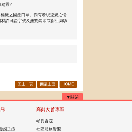
處置?
章標籤之國產口罩。倘有發現違規之情
器材許可證字號及無雙鋼印或衛生局驗
。
回上一頁
回最上面
HOME
▼關閉
資訊
高齡友善專區
輔具資源
毒感染症
社區服務資源