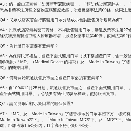
A3：倘一般口罩宣稱「防護新型冠狀病毒」、「預防感染新冠肺炎」、
恐為非藥事法所稱之藥物宣稱醫療效能，涉違反藥事法第69條，依同法第91
Q4：民眾或店家若自行將醫用口罩分裝成小包裝販售所涉規範為何?
A4：民眾或店家無具藥商資格，不得販售醫用口罩，涉違反藥事法第27條，
經核准擅自製造或輸入醫療器材者，涉違反藥事法第40條，依同法第92條可
Q5：為什麼口罩需要有雙鋼印？
A5：為保障民眾權益，國產平面式醫用口罩（以下稱國產口罩，含一般
鋼印標示「MD」（Medical Device 的縮寫）及「Made In Taiw
製」的醫療口罩。
Q6：何時開始流通販售於市面之國產口罩必須有雙鋼印?
A6：自109年12月25日起，流通販售於市面之「國產平面式醫用口罩
產平面式醫用口罩」，必須要有衛生局驗章標籤，使得販售於市。
Q7：請問雙鋼印標示於口罩的哪個位置?
A7：「MD」及「Made In Taiwan」字樣皆標示於口罩本體下方，樣
Made In Taiwan左下」、「Made In Taiwan MD左下」及「MD中下、M
鍵，距離邊緣1.5公分內，且字高不得小於0.4公分。