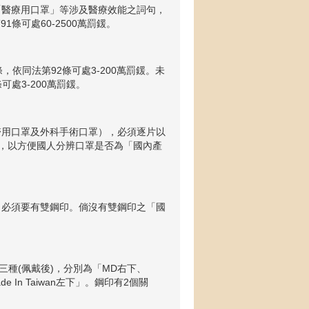
「醫療用口罩」等涉及醫療效能之詞句，
條可處60-2500萬罰鍰。
依同法第92條可處3-200萬罰鍰。未
處3-200萬罰鍰。
醫用口罩及外科手術口罩），必須逐片以
an」字樣，以方便國人分辨口罩是否為「國內產
」，必須要有雙鋼印。倘沒有雙鋼印之「國
式有三種(佩戴後)，分別為「MD右下、
ade In Taiwan左下」。鋼印有2個關