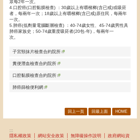
眾每2年一次。
4.口腔癌(口腔黏膜檢查) ：30歲以上有嚼檳榔(含已戒)或吸菸
者，每兩年一次；18歲以上有嚼檳榔(含已戒)原住民，每兩年
一次。
5.肺癌(低劑量電腦斷層檢查) ：40-74歲女性、45-74歲男性具
肺癌家族史；50-74歲重度吸菸者(20包-年)，每兩年一
次。
子宮頸抹片檢查合約院所
糞便潛血檢查合約院所
口腔黏膜檢查合約院所
肺癌篩檢便利網
回上一頁
回最上面
HOME
:::
隱私權政策
網站安全政策
無障礙操作說明
政府網站資